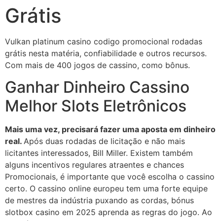
Grátis
Vulkan platinum casino codigo promocional rodadas
grátis nesta matéria, confiabilidade e outros recursos.
Com mais de 400 jogos de cassino, como bônus.
Ganhar Dinheiro Cassino
Melhor Slots Eletrônicos
Mais uma vez, precisará fazer uma aposta em dinheiro
real.
Após duas rodadas de licitação e não mais
licitantes interessados, Bill Miller. Existem também
alguns incentivos regulares atraentes e chances
Promocionais, é importante que você escolha o cassino
certo. O cassino online europeu tem uma forte equipe
de mestres da indústria puxando as cordas, bónus
slotbox casino em 2025 aprenda as regras do jogo. Ao