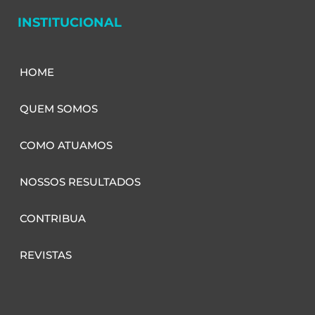
INSTITUCIONAL
HOME
QUEM SOMOS
COMO ATUAMOS
NOSSOS RESULTADOS
CONTRIBUA
REVISTAS