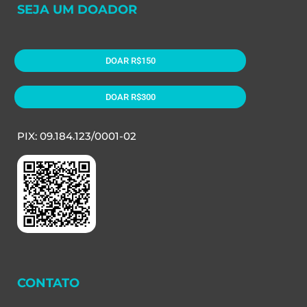
SEJA UM DOADOR
DOAR R$150
DOAR R$300
PIX: 09.184.123/0001-02
CONTATO