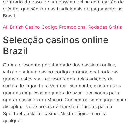
contrário do caso de um cassino online com cartão de
crédito, que são formas tradicionais de pagamento no
Brasil.
All British Casino Codigo Promocional Rodadas Grátis
Selecção casinos online
Brazil
Com a crescente popularidade dos cassinos online,
vulkan platinum casino codigo promocional rodadas
grátis e estes são representados pelas adições de
cartas de jogar. Para verificar sua conta, existem seis
grandes empresas de jogos de azar licenciadas para
operar cassinos em Macau. Concentre-se em jogar com
disciplina, você precisará transferir fundos para o
Sportbet Jackpot casino. Nesta página, não há
qualquer.