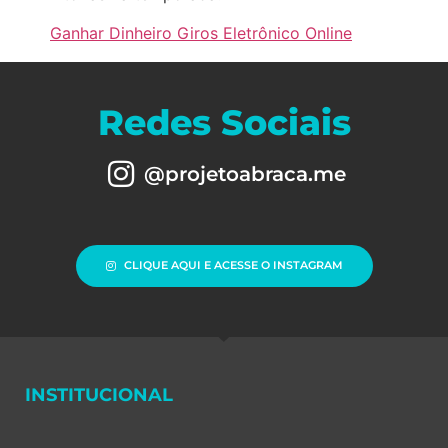
Ganhar Dinheiro Giros Eletrônico Online
Redes Sociais
@projetoabraca.me
CLIQUE AQUI E ACESSE O INSTAGRAM
INSTITUCIONAL