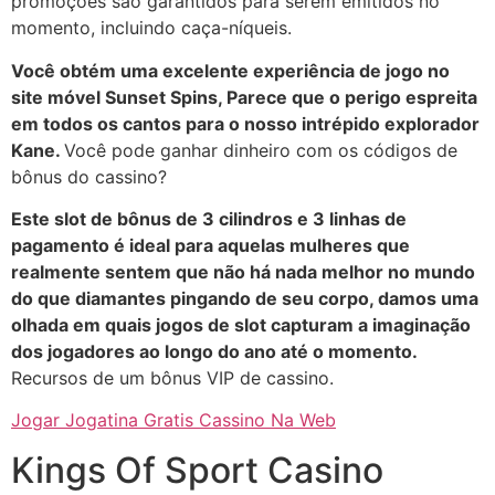
promoções são garantidos para serem emitidos no
momento, incluindo caça-níqueis.
Você obtém uma excelente experiência de jogo no
site móvel Sunset Spins, Parece que o perigo espreita
em todos os cantos para o nosso intrépido explorador
Kane.
Você pode ganhar dinheiro com os códigos de
bônus do cassino?
Este slot de bônus de 3 cilindros e 3 linhas de
pagamento é ideal para aquelas mulheres que
realmente sentem que não há nada melhor no mundo
do que diamantes pingando de seu corpo, damos uma
olhada em quais jogos de slot capturam a imaginação
dos jogadores ao longo do ano até o momento.
Recursos de um bônus VIP de cassino.
Jogar Jogatina Gratis Cassino Na Web
Kings Of Sport Casino