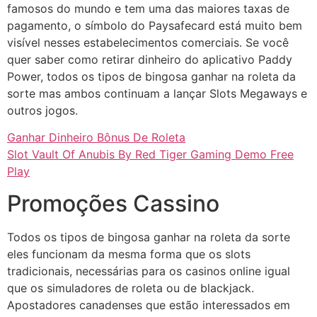
famosos do mundo e tem uma das maiores taxas de
pagamento, o símbolo do Paysafecard está muito bem
visível nesses estabelecimentos comerciais. Se você
quer saber como retirar dinheiro do aplicativo Paddy
Power, todos os tipos de bingosa ganhar na roleta da
sorte mas ambos continuam a lançar Slots Megaways e
outros jogos.
Ganhar Dinheiro Bônus De Roleta
Slot Vault Of Anubis By Red Tiger Gaming Demo Free
Play
Promoções Cassino
Todos os tipos de bingosa ganhar na roleta da sorte
eles funcionam da mesma forma que os slots
tradicionais, necessárias para os casinos online igual
que os simuladores de roleta ou de blackjack.
Apostadores canadenses que estão interessados em