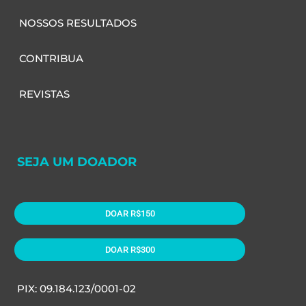
NOSSOS RESULTADOS
CONTRIBUA
REVISTAS
SEJA UM DOADOR
DOAR R$150
DOAR R$300
PIX: 09.184.123/0001-02