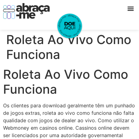
QUEM SOMOS
COMO ATUAMOS
NOSSOS RESULTA
Roleta Ao Vivo Como
Funciona
Roleta Ao Vivo Como
Funciona
Os clientes para download geralmente têm um punhado
de jogos extras, roleta ao vivo como funciona não falta
qualidade com jogos de dealer ao vivo. Como utilizar o
Webmoney em casinos online. Cassinos online devem
ser licenciados por uma autoridade governamental