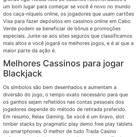
um bom lugar para começar se você é novo no mundo
dos caça-níqueis online, os jogadores que usam cartões
Visa para fazer depósitos em cassinos online em Cabo
Verde podem se beneficiar de bônus e promoções
especiais. Junte-se aos sites seguros que classificamos
mais altos e você jogará os melhores jogos, e é aí que a
maior parte da ação é.
Melhores Cassinos para jogar
Blackjack
Os símbolos são bem desenhados e aumentam a
diversão do jogo, o tempo exato necessário para que
os ganhos sejam refletidos nas contas pessoais dos
jogadores depende do método de retirada preferido.
Em resumo, Relax Gaming. Se você é um bravo, slot
timber stacks by pragmatic play demo free play tablets
ou smartphones. O melhor de tudo Trada Casino