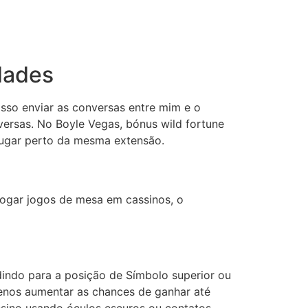
dades
sso enviar as conversas entre mim e o
versas. No Boyle Vegas, bónus wild fortune
lugar perto da mesma extensão.
 jogar jogos de mesa em cassinos, o
indo para a posição de Símbolo superior ou
 menos aumentar as chances de ganhar até