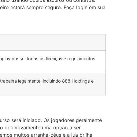
sino usando óculos escuros ou contatos.
eiro estará sempre seguro. Faça login em sua
enplay possui todas as licenças e regulamentos
trabalha legalmente, incluindo 888 Holdings e
rso será iniciado. Os jogadores geralmente
ão definitivamente uma opção a ser
emos muitos arranha-céus e a lua brilha