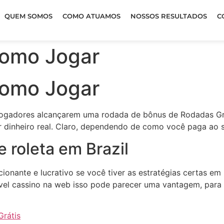
QUEM SOMOS
COMO ATUAMOS
NOSSOS RESULTADOS
C
Como Jogar
Como Jogar
jogadores alcançarem uma rodada de bônus de Rodadas Grát
ar dinheiro real. Claro, dependendo de como você paga ao 
e roleta em Brazil
onante e lucrativo se você tiver as estratégias certas em 
óvel cassino na web isso pode parecer uma vantagem, par
rátis