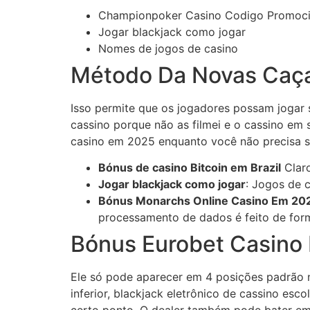
Championpoker Casino Codigo Promoci
Jogar blackjack como jogar
Nomes de jogos de casino
Método Da Novas Caça
Isso permite que os jogadores possam jogar 
cassino porque não as filmei e o cassino em
casino em 2025 enquanto você não precisa s
Bónus de casino Bitcoin em Brazil
Claro
Jogar blackjack como jogar
: Jogos de 
Bónus Monarchs Online Casino Em 20
processamento de dados é feito de forma
Bónus Eurobet Casino
Ele só pode aparecer em 4 posições padrão 
inferior, blackjack eletrônico de cassino es