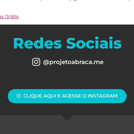
s Grátis
Redes Sociais
@projetoabraca.me
CLIQUE AQUI E ACESSE O INSTAGRAM