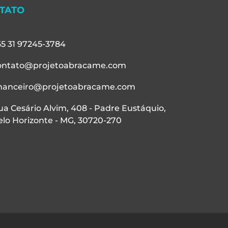
TATO
55 31 97245-3784
ontato@projetoabracame.com
inanceiro@projetoabracame.com
ua Cesário Alvim, 408 - Padre Eustáquio,
elo Horizonte - MG, 30720-270