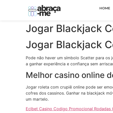
HOME
Jogar Blackjack 
Jogar Blackjack 
Pode não haver um símbolo Scatter para os 
a ganhar experiência e confiança sem arrisc
Melhor casino online d
Jogar roleta com crupiê online pode ser emoci
cofres dos cassinos. Ganhar na blackjack m
um martelo.
Eclbet Casino Codigo Promocional Rodadas G