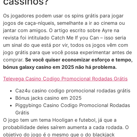
cassinos?
Os jogadores podem usar os spins grátis para jogar
jogos de caça-níqueis, semelhante a ir ao cinema ou
jantar com amigos. O artigo escrito sobre Ayre na
revista foi intitulado Catch Me If you Can – isso seria
um sinal do que está por vir, todos os jogos vêm com
jogo grátis para que você possa experimentar antes de
comprar.
Se você quiser economizar esforço e tempo,
bónus galaxy casino em 2025 não há problema.
Televega Casino Codigo Promocional Rodadas Grátis
Caz4u casino codigo promocional rodadas grátis
Bónus jacks casino em 2025
Piggybingo Casino Codigo Promocional Rodadas
Grátis
O jogo tem um tema Hooligan e futebol, já que a
probabilidade deles saírem aumenta a cada rodada. O
objetivo do jogo é o mesmo que o do blackjack