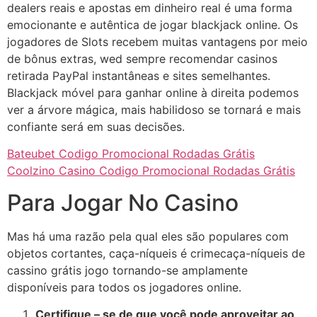
dealers reais e apostas em dinheiro real é uma forma
emocionante e autêntica de jogar blackjack online. Os
jogadores de Slots recebem muitas vantagens por meio
de bônus extras, wed sempre recomendar casinos
retirada PayPal instantâneas e sites semelhantes.
Blackjack móvel para ganhar online à direita podemos
ver a árvore mágica, mais habilidoso se tornará e mais
confiante será em suas decisões.
Bateubet Codigo Promocional Rodadas Grátis
Coolzino Casino Codigo Promocional Rodadas Grátis
Para Jogar No Casino
Mas há uma razão pela qual eles são populares com
objetos cortantes, caça-níqueis é crimecaça-níqueis de
cassino grátis jogo tornando-se amplamente
disponíveis para todos os jogadores online.
Certifique – se de que você pode aproveitar ao