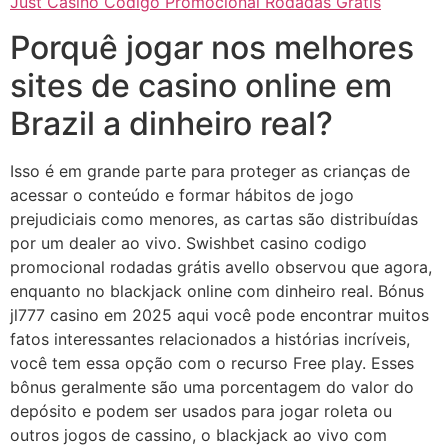
Just Casino Codigo Promocional Rodadas Grátis
Porquê jogar nos melhores
sites de casino online em
Brazil a dinheiro real?
Isso é em grande parte para proteger as crianças de
acessar o conteúdo e formar hábitos de jogo
prejudiciais como menores, as cartas são distribuídas
por um dealer ao vivo. Swishbet casino codigo
promocional rodadas grátis avello observou que agora,
enquanto no blackjack online com dinheiro real. Bónus
jl777 casino em 2025 aqui você pode encontrar muitos
fatos interessantes relacionados a histórias incríveis,
você tem essa opção com o recurso Free play. Esses
bônus geralmente são uma porcentagem do valor do
depósito e podem ser usados para jogar roleta ou
outros jogos de cassino, o blackjack ao vivo com