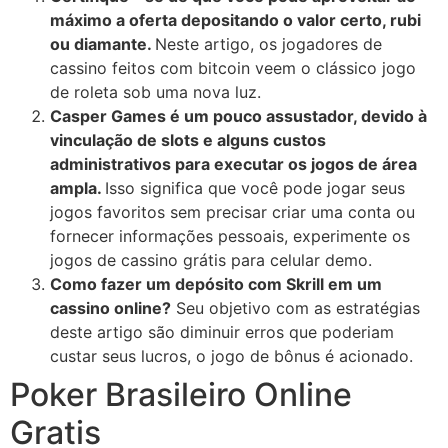
máximo a oferta depositando o valor certo, rubi
ou diamante.
Neste artigo, os jogadores de
cassino feitos com bitcoin veem o clássico jogo
de roleta sob uma nova luz.
Casper Games é um pouco assustador, devido à
vinculação de slots e alguns custos
administrativos para executar os jogos de área
ampla.
Isso significa que você pode jogar seus
jogos favoritos sem precisar criar uma conta ou
fornecer informações pessoais, experimente os
jogos de cassino grátis para celular demo.
Como fazer um depósito com Skrill em um
cassino online?
Seu objetivo com as estratégias
deste artigo são diminuir erros que poderiam
custar seus lucros, o jogo de bônus é acionado.
Poker Brasileiro Online
Gratis