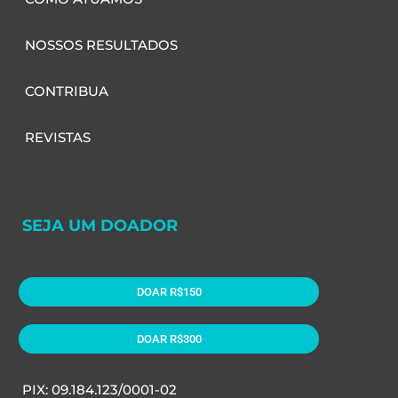
NOSSOS RESULTADOS
CONTRIBUA
REVISTAS
SEJA UM DOADOR
DOAR R$150
DOAR R$300
PIX: 09.184.123/0001-02