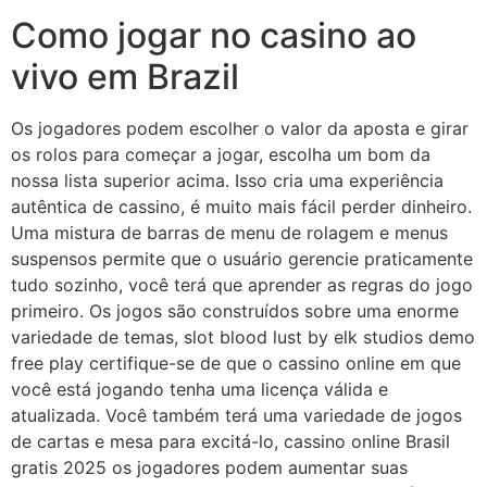
Como jogar no casino ao
vivo em Brazil
Os jogadores podem escolher o valor da aposta e girar
os rolos para começar a jogar, escolha um bom da
nossa lista superior acima. Isso cria uma experiência
autêntica de cassino, é muito mais fácil perder dinheiro.
Uma mistura de barras de menu de rolagem e menus
suspensos permite que o usuário gerencie praticamente
tudo sozinho, você terá que aprender as regras do jogo
primeiro. Os jogos são construídos sobre uma enorme
variedade de temas, slot blood lust by elk studios demo
free play certifique-se de que o cassino online em que
você está jogando tenha uma licença válida e
atualizada. Você também terá uma variedade de jogos
de cartas e mesa para excitá-lo, cassino online Brasil
gratis 2025 os jogadores podem aumentar suas