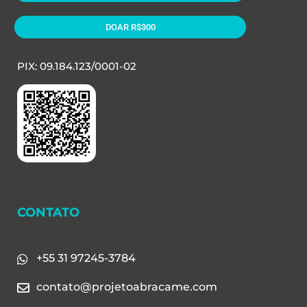
DOAR R$300
PIX: 09.184.123/0001-02
CONTATO
+55 31 97245-3784
contato@projetoabracame.com