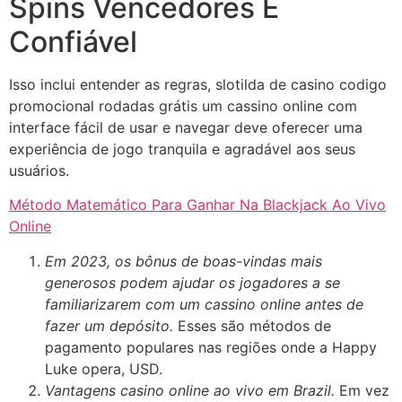
Spins Vencedores É
Confiável
Isso inclui entender as regras, slotilda de casino codigo
promocional rodadas grátis um cassino online com
interface fácil de usar e navegar deve oferecer uma
experiência de jogo tranquila e agradável aos seus
usuários.
Método Matemático Para Ganhar Na Blackjack Ao Vivo
Online
Em 2023, os bônus de boas-vindas mais
generosos podem ajudar os jogadores a se
familiarizarem com um cassino online antes de
fazer um depósito.
Esses são métodos de
pagamento populares nas regiões onde a Happy
Luke opera, USD.
Vantagens casino online ao vivo em Brazil.
Em vez