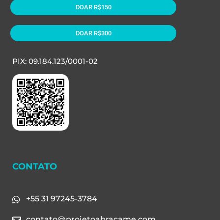
DOAR R$150
DOAR R$300
PIX: 09.184.123/0001-02
CONTATO
+55 31 97245-3784
contato@projetoabracame.com