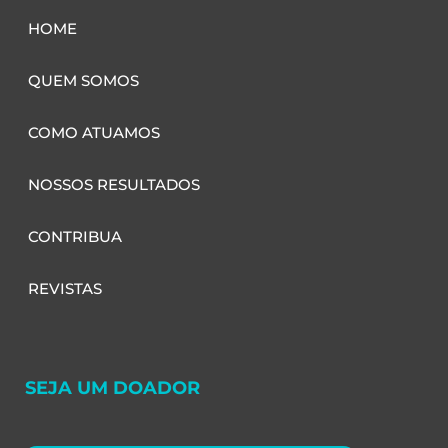
HOME
QUEM SOMOS
COMO ATUAMOS
NOSSOS RESULTADOS
CONTRIBUA
REVISTAS
SEJA UM DOADOR